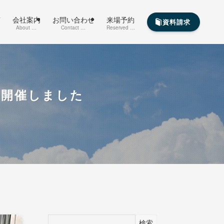
声
会社案内
お問い合わせ
来場予約
資料請求
About …
Contact …
Reserved …
を開催しました
検索