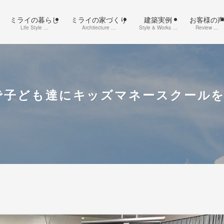
ミライの暮らし
ミライの家づくり
建築実例
お客様の
Life Style …
Architecture …
Style & Works …
Review …
で子ども達にキッズマネースクール